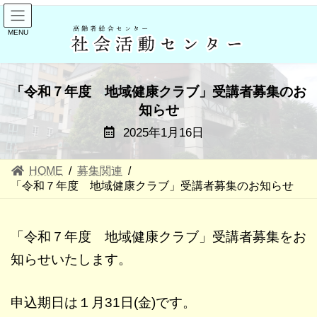
コ
ナ
ン
ビ
MENU
テ
ゲ
ン
ー
ツ
シ
「令和７年度 地域健康クラブ」受講者募集のお
へ
ョ
知らせ
ス
ン
2025年1月16日
キ
に
ッ
移
HOME
募集関連
プ
動
「令和７年度 地域健康クラブ」受講者募集のお知らせ
「令和７年度 地域健康クラブ」受講者募集をお
知らせいたします。
申込期日は１月31日(金)です。