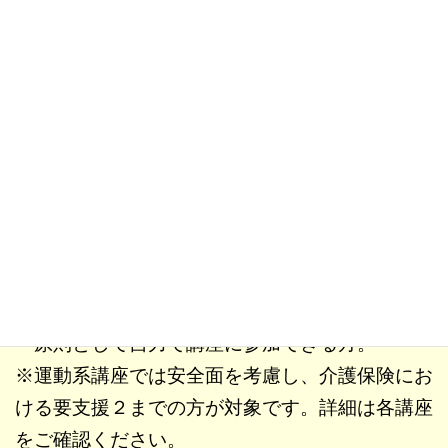
誰でも参加できるように講座は全て初心者向けと
なっております。
当センターは武蔵野市から受託し、公益財団法人
武蔵野市福祉公社が運営しています。
＞
公益財団法人 武蔵野市福祉公社ウェブサイト
へ(外部リンク）
対象
・60歳以上の武蔵野市民（４月１日現在）。
・原則として自力で講座に参加できる方。
※運動系講座では安全面を考慮し、介護保険にお
ける要支援２までの方が対象です。詳細は各講座
をご確認ください。