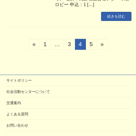
ロビー 申込：1 […]
続きを読む
投
«
1
…
3
4
5
»
固
固
固
固
稿
定
定
定
定
ペ
ペ
ペ
ペ
ナ
ー
ー
ー
ー
ビ
ジ
ジ
ジ
ジ
サイトポリシー
ゲ
ー
社会活動センターについて
シ
交通案内
ョ
よくある質問
ン
お問い合わせ